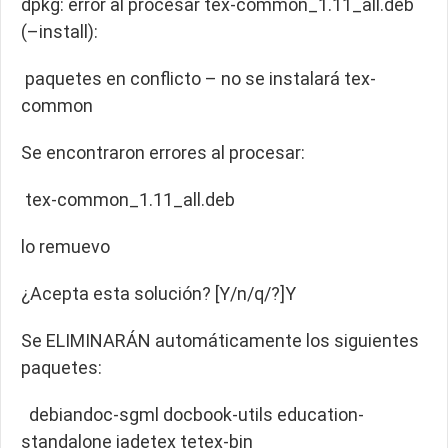
dpkg: error al procesar tex-common_1.11_all.deb
(–install):
paquetes en conflicto – no se instalará tex-
common
Se encontraron errores al procesar:
tex-common_1.11_all.deb
lo remuevo
¿Acepta esta solución? [Y/n/q/?]Y
Se ELIMINARÁN automáticamente los siguientes
paquetes:
debiandoc-sgml docbook-utils education-
standalone jadetex tetex-bin