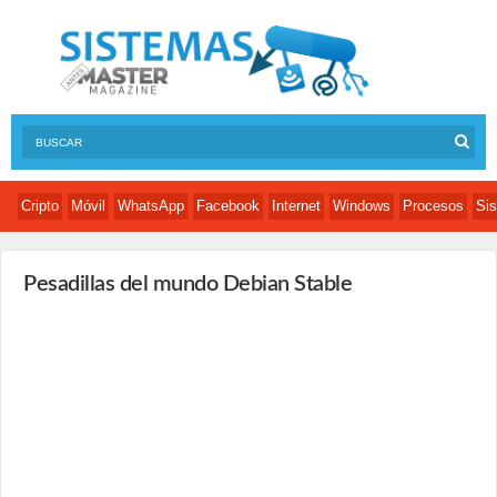
Cripto
Móvil
WhatsApp
Facebook
Internet
Windows
Procesos
Sis
Pesadillas del mundo Debian Stable