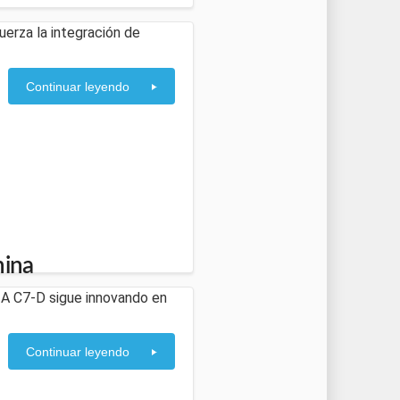
erza la integración de
Continuar leyendo
mina
IA C7-D sigue innovando en
Continuar leyendo