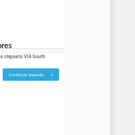
ores
s chipsets VIA South
Continuar leyendo