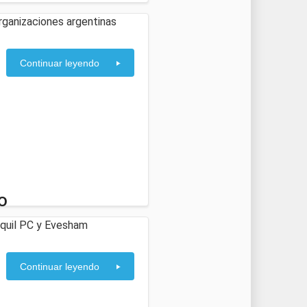
organizaciones argentinas
Continuar leyendo
o
anquil PC y Evesham
Continuar leyendo