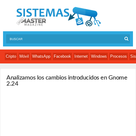
Cripto
Móvil
WhatsApp
Facebook
Internet
Windows
Procesos
Sis
Analizamos los cambios introducidos en Gnome
2.24