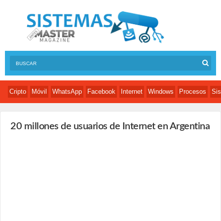
Cripto
Móvil
WhatsApp
Facebook
Internet
Windows
Procesos
Sis
20 millones de usuarios de Internet en Argentina